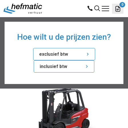
0
hefmatic sites
verhuur
producten
linde h35
Hoe wilt u de prijzen zien?
Linde H35
exclusief btw
prijs op aanvraag
inclusief btw