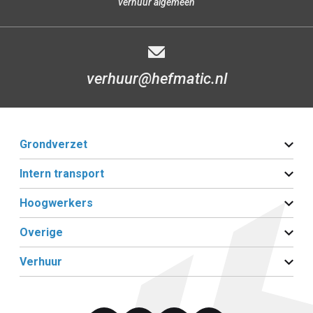
verhuur algemeen
verhuur@hefmatic.nl
Grondverzet
Intern transport
Hoogwerkers
Overige
Verhuur