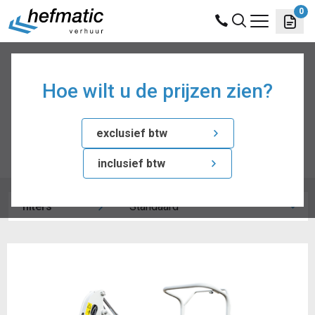
0
hefmatic
sites
verhuur
producten
grondverzet
graafmachines
Hoe wilt u de prijzen zien?
Graafmachines
exclusief btw
inclusief btw
filters