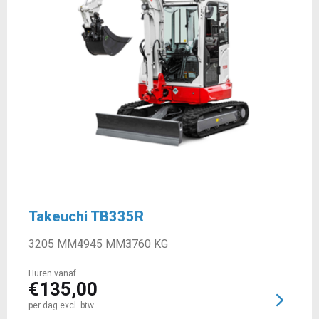
Takeuchi TB335R
3205 MM
4945 MM
3760 KG
Huren vanaf
€
135,00
per dag excl. btw