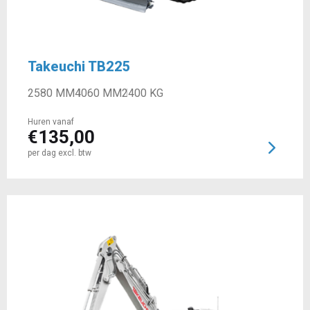
Takeuchi TB225
2580 MM
4060 MM
2400 KG
Huren vanaf
€
135,00
per dag excl. btw