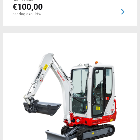
Huren vanaf
€
100,00
per dag excl. btw