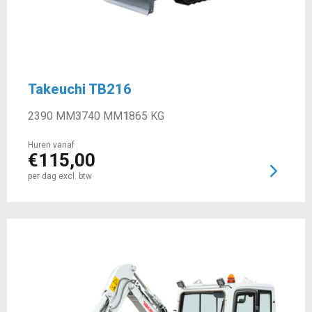
Takeuchi TB216
2390 MM
3740 MM
1865 KG
Huren vanaf
€
115,00
per dag excl. btw