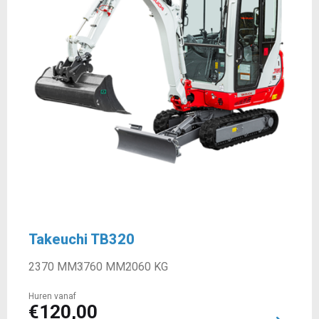
Takeuchi TB320
2370 MM
3760 MM
2060 KG
Huren vanaf
€
120,00