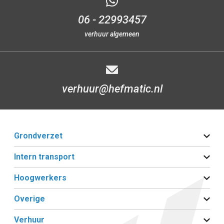
06 - 22993457
verhuur algemeen
verhuur@hefmatic.nl
Grondverzet
Intern transport
Hoogwerkers
Overige
Verhuur