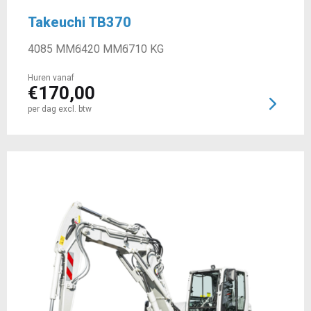
Takeuchi TB370
4085 MM
6420 MM
6710 KG
Huren vanaf
€
170,00
per dag excl. btw