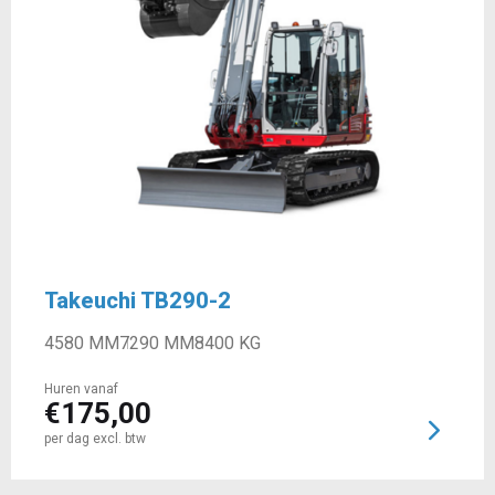
Takeuchi TB290-2
4580 MM
7290 MM
8400 KG
Huren vanaf
€
175,00
per dag excl. btw